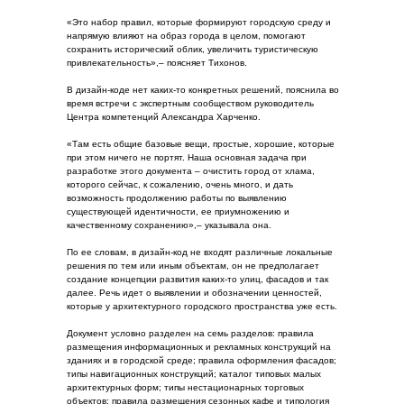
«Это набор правил, которые формируют городскую среду и
напрямую влияют на образ города в целом, помогают
сохранить исторический облик, увеличить туристическую
привлекательность»,– поясняет Тихонов.
В дизайн-коде нет каких-то конкретных решений, пояснила во
время встречи с экспертным сообществом руководитель
Центра компетенций Александра Харченко.
«Там есть общие базовые вещи, простые, хорошие, которые
при этом ничего не портят. Наша основная задача при
разработке этого документа – очистить город от хлама,
которого сейчас, к сожалению, очень много, и дать
возможность продолжению работы по выявлению
существующей идентичности, ее приумножению и
качественному сохранению»,– указывала она.
По ее словам, в дизайн-код не входят различные локальные
решения по тем или иным объектам, он не предполагает
создание концепции развития каких-то улиц, фасадов и так
далее. Речь идет о выявлении и обозначении ценностей,
которые у архитектурного городского пространства уже есть.
Документ условно разделен на семь разделов: правила
размещения информационных и рекламных конструкций на
зданиях и в городской среде; правила оформления фасадов;
типы навигационных конструкций; каталог типовых малых
архитектурных форм; типы нестационарных торговых
объектов; правила размещения сезонных кафе и типология