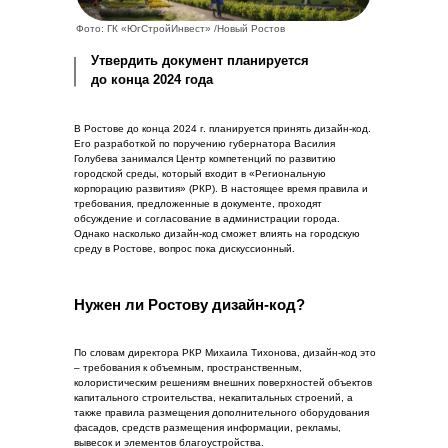
Фото: ГК «ЮгСтройИнвест» /Новый Ростов
Утвердить документ планируется
до конца 2024 года
В Ростове до конца 2024 г. планируется принять дизайн-код.
Его разработкой по поручению губернатора Василия
Голубева занимался Центр компетенций по развитию
городской среды, который входит в «Региональную
корпорацию развития» (РКР). В настоящее время правила и
требования, предложенные в документе, проходят
обсуждение и согласование в администрации города.
Однако насколько дизайн-код сможет влиять на городскую
среду в Ростове, вопрос пока дискуссионный.
Нужен ли Ростову дизайн-код?
По словам директора РКР Михаила Тихонова, дизайн-код это
– требования к объемным, пространственным,
колористическим решениям внешних поверхностей объектов
капитального строительства, некапитальных строений, а
также правила размещения дополнительного оборудования
фасадов, средств размещения информации, рекламы,
вывесок и элементов благоустройства.