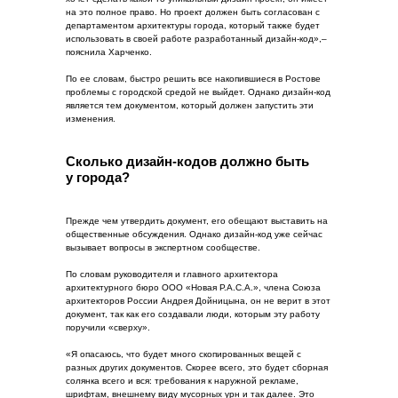
на это полное право. Но проект должен быть согласован с
департаментом архитектуры города, который также будет
использовать в своей работе разработанный дизайн-код»,–
пояснила Харченко.
По ее словам, быстро решить все накопившиеся в Ростове
проблемы с городской средой не выйдет. Однако дизайн-код
является тем документом, который должен запустить эти
изменения.
Сколько дизайн-кодов должно быть
у города?
Прежде чем утвердить документ, его обещают выставить на
общественные обсуждения. Однако дизайн-код уже сейчас
вызывает вопросы в экспертном сообществе.
По словам руководителя и главного архитектора
архитектурного бюро ООО «Новая Р.А.С.А.», члена Союза
архитекторов России Андрея Дойницына, он не верит в этот
документ, так как его создавали люди, которым эту работу
поручили «сверху».
«Я опасаюсь, что будет много скопированных вещей с
разных других документов. Скорее всего, это будет сборная
солянка всего и вся: требования к наружной рекламе,
шрифтам, внешнему виду мусорных урн и так далее. Это