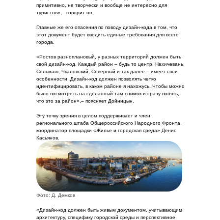
примитивно, не творчески и вообще не интересно для
туристов»,– говорит он.
Главные же его опасения по поводу дизайн-кода в том, что
этот документ будет вводить единые требования для всего
города.
«Ростов разноплановый, у разных территорий должен быть
свой дизайн-код. Каждый район – будь то центр, Нахичевань,
Сельмаш, Чкаловский, Северный и так далее – имеет свои
особенности. Дизайн-код должен позволять четко
идентифицировать, в каком районе я нахожусь. Чтобы можно
было посмотреть на сделанный там снимок и сразу понять,
что это за район»,– поясняет Дойницын.
Эту точку зрения в целом поддерживает и член
регионального штаба Общероссийского Народного Фронта,
координатор площадки «Жилье и городская среда» Денис
Касьянов.
Фото: Д. Демков
«Дизайн-код должен быть живым документом, учитывающим
архитектуру, специфику городской среды и перспективное