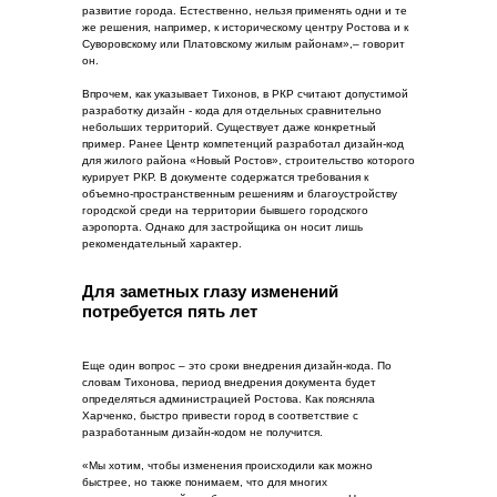
развитие города. Естественно, нельзя применять одни и те
же решения, например, к историческому центру Ростова и к
Суворовскому или Платовскому жилым районам»,– говорит
он.
Впрочем, как указывает Тихонов, в РКР считают допустимой
разработку дизайн - кода для отдельных сравнительно
небольших территорий. Существует даже конкретный
пример. Ранее Центр компетенций разработал дизайн-код
для жилого района «Новый Ростов», строительство которого
курирует РКР. В документе содержатся требования к
объемно-пространственным решениям и благоустройству
городской среди на территории бывшего городского
аэропорта. Однако для застройщика он носит лишь
рекомендательный характер.
Для заметных глазу изменений
потребуется пять лет
Еще один вопрос – это сроки внедрения дизайн-кода. По
словам Тихонова, период внедрения документа будет
определяться администрацией Ростова. Как поясняла
Харченко, быстро привести город в соответствие с
разработанным дизайн-кодом не получится.
«Мы хотим, чтобы изменения происходили как можно
быстрее, но также понимаем, что для многих