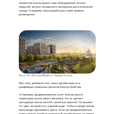
элементов используемого ими оборудования; каталог
покрытий; каталог посадочного материала для озеленения
города. К каждому типу разработаны также правила
размещения.
Фото: ГК «ЮгСтройИнвест» /Новый Ростов
При этом, добавила она, смысл дизайн-кода не в
унификации локальных проектов благоустройства.
«К примеру, предприниматель хочет благоустроить
территорию возле своего магазина. Он не сделает
тротуарную плитку желтой, синей или красной. Он возьмет
тот цвет, который есть в дизайн-коде, чтобы в городе плитка
была везде одинакового цвета. Если же предприниматель
хочет сделать какой-то уникальный дизайн-проект, он имеет