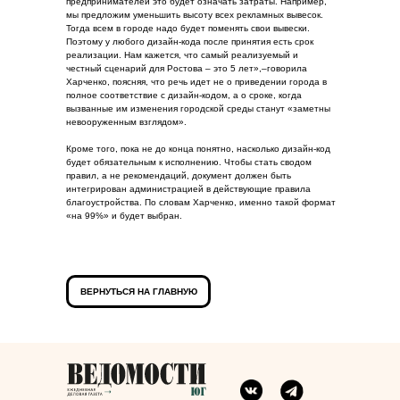
предпринимателей это будет означать затраты. Например,
мы предложим уменьшить высоту всех рекламных вывесок.
Тогда всем в городе надо будет поменять свои вывески.
Поэтому у любого дизайн-кода после принятия есть срок
реализации. Нам кажется, что самый реализуемый и
честный сценарий для Ростова – это 5 лет»,–говорила
Харченко, поясняя, что речь идет не о приведении города в
полное соответствие с дизайн-кодом, а о сроке, когда
вызванные им изменения городской среды станут «заметны
невооруженным взглядом».
Кроме того, пока не до конца понятно, насколько дизайн-код
будет обязательным к исполнению. Чтобы стать сводом
правил, а не рекомендаций, документ должен быть
интегрирован администрацией в действующие правила
благоустройства. По словам Харченко, именно такой формат
«на 99%» и будет выбран.
ВЕРНУТЬСЯ НА ГЛАВНУЮ